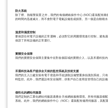
防火系統
除了煙、熱報警裝置之外，我們的每個網絡操作中心 (NOC)還裝配有兩個防火系
的時間內迅速滅火，而不會對電子電氣設備造成損害。另一個是自動噴水裝
溫度和濕度控制
要保證任何電子設備的正常運轉，必須對它的周圍環境進行控制，避免過熱
保證了所有設備的正常運行。
實體安全保障
我們的實體安全保障主要集中在對各個區域的實體介入，以及禾通科技內
禾通科技為客戶提供全天候的監控系統及技術支援
我們的主入口處安裝有電子密匙和手紋讀取設備雙重身份識別系統，只有
時監控。此外，我們還設有安全隔間，供客戶自己使用並管理自己的設備
個性化的網站伺服器
我們定制的工業化網站伺服器適應全天候網絡服務環境。所有伺服器都配有兩個450
系統。此外，我們的網絡操作中心（NOC）還裝配有備用伺服器，其配