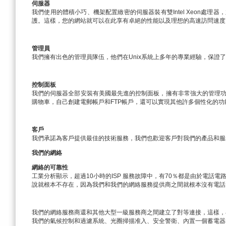
伺服器
我們使用的體積小巧、機架配置緻密的伺服器裝有雙Intel Xeon處理器
護。這樣，您的網站就可以在此享有卓絕的性能以及理想的高速訪問速度
管理員
我們擁有出色的管理員隊伍，他們在Unix系統上多年的專業經驗，保證
控制面板
我們的伺服器全部安裝有美國最先進的控制面板，擁有非常強大的管理
購物車，自己創建電郵帳戶和FTP帳戶，還可以實現其他許多個性化的功能
客戶
我們承諾為客戶提供最佳的技術服務，我們也歡迎客戶對我們的產品和服
我們的網絡
網絡的可靠性
工業分析顯示，超過10小時的ISP 服務故障中，有70％都是由於電話電
說就根本不存在，因為我們和我們的網絡服務提供商之間就根本沒有電話電路
我們的網絡服務商還和其他大型一級服務商之間建立了對等連接，這樣，
我們的氣候控制和過濾系統、光圈掃描准入、安全警衛、內置一個蓄電器