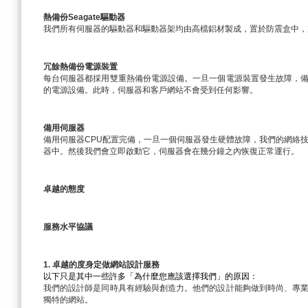
熱備份Seagate驅動器
我們所有伺服器的驅動器和驅動器架均由高檔鋁材製成，置於防震盒中，加
冗餘熱備份電源裝置
每台伺服器都採用雙重熱備份電源設備。一旦一個電源裝置發生故障，
的電源設備。此時，伺服器和客戶網站不會受到任何影響。
備用伺服器
備用伺服器CPU配置完備，一旦一個伺服器發生硬體故障，我們的網絡
器中。然後我們會立即啟動它，伺服器會在幾分鐘之內恢復正常運行。
卓越的態度
服務水平協議
1. 卓越的度身定做網站設計服務
以下只是其中一些許多「為什麼您應該選擇我們」的原因：
我們的設計師是同時具有經驗與創造力。他們的設計能夠做到時尚、專
獨特的網站。